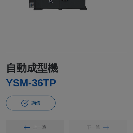
自動成型機
YSM-36TP
詢價
上一筆
下一筆