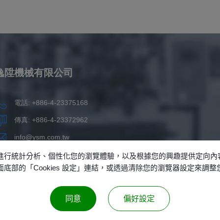
逸陞機械有限公司
電話: +886-4-23375168
傳真: +886-4-23372962
info@ysm.com.tw
台灣
台中市
烏日區
五光路189巷138號
本功能、進行統計分析、個性化您的瀏覽體驗，以及根據您的興趣提供定向
過頁面底部的「Cookies 設定」連結，或透過清除您的瀏覽器設定來調
同意
偏好設定
© 2026 逸陞機械有限公司 版權所有，侵權必究。