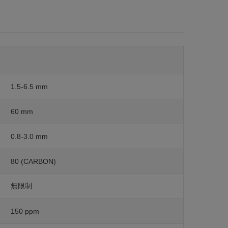
1.5-6.5 mm
60 mm
0.8-3.0 mm
80 (CARBON)
無限制
150 ppm