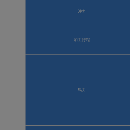
沖力
加工行程
馬力