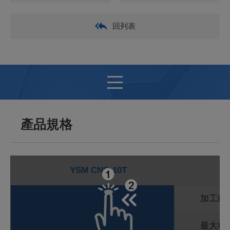
回列表
產品規格
YSM CNC-10T
加工線
最大板